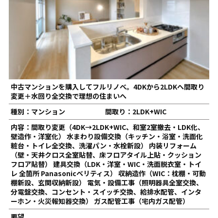
中古マンションを購入してフルリノベ。4DKから2LDKへ間取り
変更＋水回り全交換で理想の住まいへ
種別：マンション
間取り：2LDK+WIC
内容：間取り変更（4DK→2LDK+WIC、和室2室撤去・LDK化、
壁造作・洋室化） 水まわり設備交換（キッチン・浴室・洗面化
粧台・トイレ全交換、洗濯パン・水栓新設） 内装リフォーム
（壁・天井クロス全室貼替、床フロアタイル上貼・クッション
フロア貼替） 建具交換（LDK・洋室・WIC・洗面脱衣室・トイ
レ 全箇所 Panasonicベリティス） 収納造作（WIC：枕棚・可動
棚新設、玄関収納新設） 電気・設備工事（照明器具全室交換、
分電盤交換、コンセント・スイッチ交換、給排水配管、インタ
ーホン・火災報知器交換） ガス配管工事（宅内ガス配管）
要望