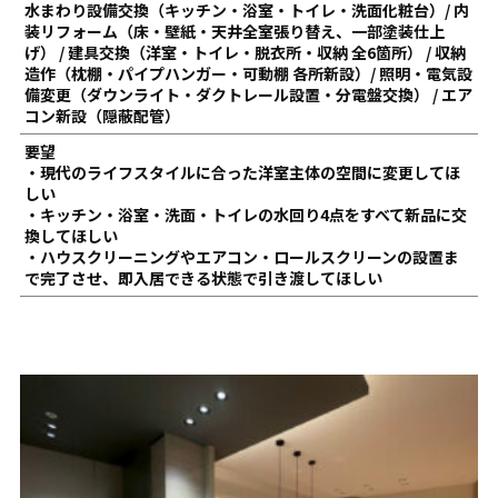
水まわり設備交換（キッチン・浴室・トイレ・洗面化粧台）/ 内
装リフォーム（床・壁紙・天井全室張り替え、一部塗装仕上
げ） / 建具交換（洋室・トイレ・脱衣所・収納 全6箇所） / 収納
造作（枕棚・パイプハンガー・可動棚 各所新設）/ 照明・電気設
備変更（ダウンライト・ダクトレール設置・分電盤交換） / エア
コン新設（隠蔽配管）
要望
・現代のライフスタイルに合った洋室主体の空間に変更してほ
しい
・キッチン・浴室・洗面・トイレの水回り4点をすべて新品に交
換してほしい
・ハウスクリーニングやエアコン・ロールスクリーンの設置ま
で完了させ、即入居できる状態で引き渡してほしい