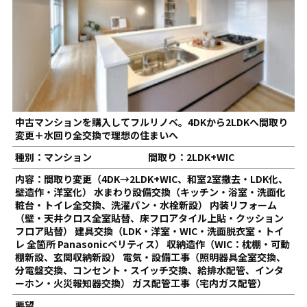
中古マンションを購入してフルリノベ。4DKから2LDKへ間取り
変更＋水回り全交換で理想の住まいへ
種別：マンション
間取り：2LDK+WIC
内容：間取り変更（4DK→2LDK+WIC、和室2室撤去・LDK化、
壁造作・洋室化） 水まわり設備交換（キッチン・浴室・洗面化
粧台・トイレ全交換、洗濯パン・水栓新設） 内装リフォーム
（壁・天井クロス全室貼替、床フロアタイル上貼・クッション
フロア貼替） 建具交換（LDK・洋室・WIC・洗面脱衣室・トイ
レ 全箇所 Panasonicベリティス） 収納造作（WIC：枕棚・可動
棚新設、玄関収納新設） 電気・設備工事（照明器具全室交換、
分電盤交換、コンセント・スイッチ交換、給排水配管、インタ
ーホン・火災報知器交換） ガス配管工事（宅内ガス配管）
要望