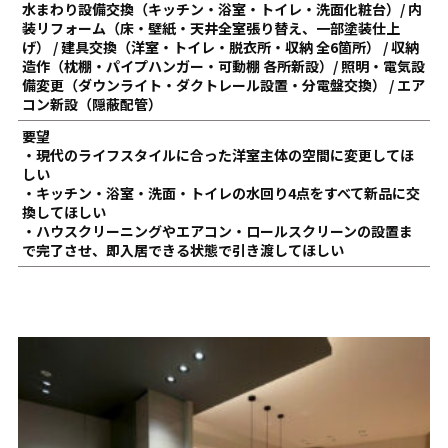
水まわり設備交換（キッチン・浴室・トイレ・洗面化粧台）/ 内
装リフォーム（床・壁紙・天井全室張り替え、一部塗装仕上
げ） / 建具交換（洋室・トイレ・脱衣所・収納 全6箇所） / 収納
造作（枕棚・パイプハンガー・可動棚 各所新設）/ 照明・電気設
備変更（ダウンライト・ダクトレール設置・分電盤交換） / エア
コン新設（隠蔽配管）
要望
・現代のライフスタイルに合った洋室主体の空間に変更してほ
しい
・キッチン・浴室・洗面・トイレの水回り4点をすべて新品に交
換してほしい
・ハウスクリーニングやエアコン・ロールスクリーンの設置ま
で完了させ、即入居できる状態で引き渡してほしい