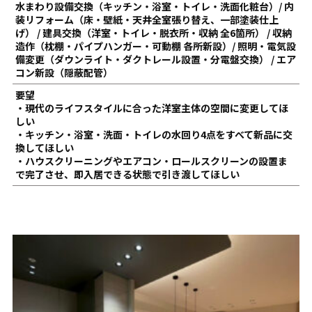
水まわり設備交換（キッチン・浴室・トイレ・洗面化粧台）/ 内
装リフォーム（床・壁紙・天井全室張り替え、一部塗装仕上
げ） / 建具交換（洋室・トイレ・脱衣所・収納 全6箇所） / 収納
造作（枕棚・パイプハンガー・可動棚 各所新設）/ 照明・電気設
備変更（ダウンライト・ダクトレール設置・分電盤交換） / エア
コン新設（隠蔽配管）
要望
・現代のライフスタイルに合った洋室主体の空間に変更してほ
しい
・キッチン・浴室・洗面・トイレの水回り4点をすべて新品に交
換してほしい
・ハウスクリーニングやエアコン・ロールスクリーンの設置ま
で完了させ、即入居できる状態で引き渡してほしい