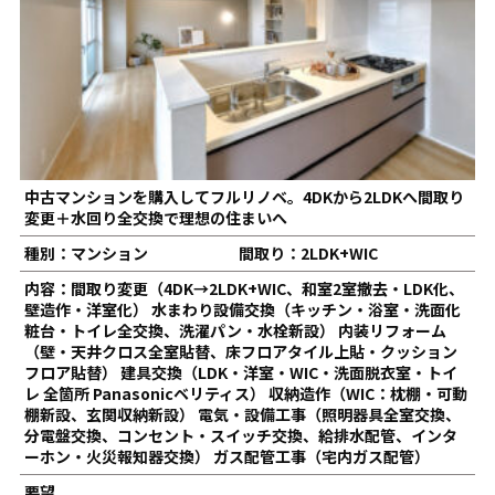
中古マンションを購入してフルリノベ。4DKから2LDKへ間取り
変更＋水回り全交換で理想の住まいへ
種別：マンション
間取り：2LDK+WIC
内容：間取り変更（4DK→2LDK+WIC、和室2室撤去・LDK化、
壁造作・洋室化） 水まわり設備交換（キッチン・浴室・洗面化
粧台・トイレ全交換、洗濯パン・水栓新設） 内装リフォーム
（壁・天井クロス全室貼替、床フロアタイル上貼・クッション
フロア貼替） 建具交換（LDK・洋室・WIC・洗面脱衣室・トイ
レ 全箇所 Panasonicベリティス） 収納造作（WIC：枕棚・可動
棚新設、玄関収納新設） 電気・設備工事（照明器具全室交換、
分電盤交換、コンセント・スイッチ交換、給排水配管、インタ
ーホン・火災報知器交換） ガス配管工事（宅内ガス配管）
要望