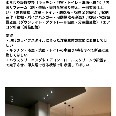
水まわり設備交換（キッチン・浴室・トイレ・洗面化粧台）/ 内
装リフォーム（床・壁紙・天井全室張り替え、一部塗装仕上
げ） / 建具交換（洋室・トイレ・脱衣所・収納 全6箇所） / 収納
造作（枕棚・パイプハンガー・可動棚 各所新設）/ 照明・電気設
備変更（ダウンライト・ダクトレール設置・分電盤交換） / エア
コン新設（隠蔽配管）
要望
・現代のライフスタイルに合った洋室主体の空間に変更してほ
しい
・キッチン・浴室・洗面・トイレの水回り4点をすべて新品に交
換してほしい
・ハウスクリーニングやエアコン・ロールスクリーンの設置ま
で完了させ、即入居できる状態で引き渡してほしい