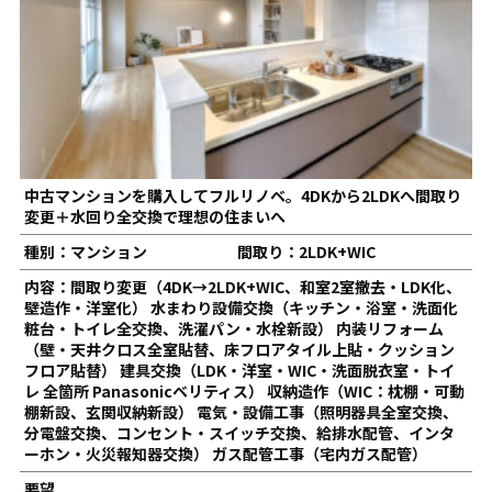
中古マンションを購入してフルリノベ。4DKから2LDKへ間取り
変更＋水回り全交換で理想の住まいへ
種別：マンション
間取り：2LDK+WIC
内容：間取り変更（4DK→2LDK+WIC、和室2室撤去・LDK化、
壁造作・洋室化） 水まわり設備交換（キッチン・浴室・洗面化
粧台・トイレ全交換、洗濯パン・水栓新設） 内装リフォーム
（壁・天井クロス全室貼替、床フロアタイル上貼・クッション
フロア貼替） 建具交換（LDK・洋室・WIC・洗面脱衣室・トイ
レ 全箇所 Panasonicベリティス） 収納造作（WIC：枕棚・可動
棚新設、玄関収納新設） 電気・設備工事（照明器具全室交換、
分電盤交換、コンセント・スイッチ交換、給排水配管、インタ
ーホン・火災報知器交換） ガス配管工事（宅内ガス配管）
要望