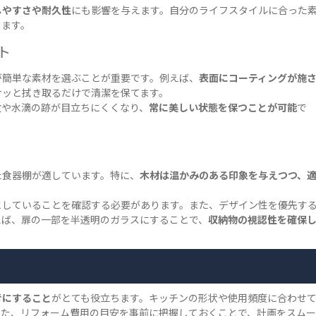
しやすさや耐久性
にも影響を与えます。自分のライフスタイルに合った
きます。
ト
が簡単な素材を選ぶことが重要です。例えば、
表面にコーティングが施
サッと拭き取るだけで清潔を保てます。
紋や水滴の跡が目立ちにくくなり、
常に美しい状態を保つことが可能
で
た食器棚が適しています。特に、
木材は温かみのある印象を与えつつ、
としていることを確認する必要があります。また、デザイン性を優先す
えば、扉の一部を半透明のガラスにすることで、
収納物の視認性を確保
考にすること
がとても役立ちます。キッチンの形状や使用頻度に合わせ
また、リフォーム費用の目安を事前に把握しておくことで、計画をスムー