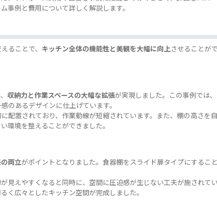
ーム事例と費用について詳しく解説します。
変えることで、
キッチン全体の機能性と美観を大幅に向上
させることが
は、
収納力と作業スペースの大幅な拡張
が実現しました。この事例では、
一感のあるデザインに仕上げています。
的に配置されており、作業動線が短縮されています。また、棚の高さを
すい環境を整えることができました。
感の両立
がポイントとなりました。食器棚をスライド扉タイプにするこ
物が見えやすくなると同時に、空間に圧迫感が生じない工夫が施されて
明るく広々としたキッチン空間が完成しました。