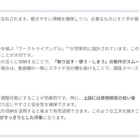
く左右されます。動きやすい導線を確保しつつ、必要なものにすぐ手が届
ロを結ぶ「ワークトライアングル」**が効率的に設計されています。こ
ることが大切です。
台の近くに収納することで、
「取り出す・使う・しまう」の動作がスム
る場合は、食器棚の一角にスライド式の棚を設けることで、調理スペース
を調整可能にすることが効果的です。特に、
上段には使用頻度の低い食
取り出しやすさと安全性を確保できます。
式の収納を活用すると奥まで有効活用できます。このような工夫を施す
がすっきりとした印象
になります。