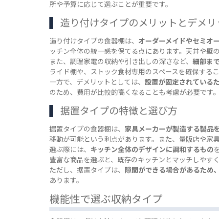
所や予算に応じて選ぶことが重要です。
造り付けタイプのメリットとデメリ
造り付けタイプの食器棚は、
オーダーメイドやセミオ
ッチン全体の統一感を保てる点にあります。天井や壁
また、調理家電の収納や引き出しの深さなど、
細部ま
ライド棚や、ストック食材専用のスペースを確保する
一方で、デメリットとしては、
設置が固定されている
のため、費用が比較的高くなることも考慮が必要です
据置タイプの特徴と選び方
据置タイプの食器棚は、
家具メーカーが製造する製品
移動が可能という利点があります。また、量販店や家
選ぶ際には、
キッチン全体のデザインに調和するもの
豊富な商品を選ぶと、既存のキッチンとマッチしやす
ただし、据置タイプは、
隙間ができる場合があるため
あります。
機能性で選ぶ収納タイプ