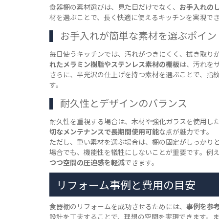
食器棚の素材選びは、見た目だけでなく、
お手入れの
材を選ぶことで、長く快適に使えるキッチンを実現で
お手入れが簡単な素材を選ぶポイン
毎日使うキッチンでは、汚れがつきにくく、拭き取り
れたメラミン樹脂やステンレス素材の棚板
は、汚れを
さらに、半光沢の仕上げを持つ素材を選ぶことで、指
す。
耐久性とデザインのバランス
耐久性を重視する場合は、木材や強化ガラスを使用し
切なメンテナンスで長期間使用可能
な点が魅力です。
ただし、重い素材を選ぶ場合は、棚の固定がしっかり
場合でも、機能性を犠牲にしないことが重要です。例
つつ空間の圧迫感を軽減
できます。
リフォーム事例と費用の目安
食器棚のリフォームを成功させるためには、
事例を参
設計を工夫することで、理想の空間を実現できます。