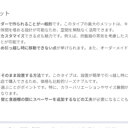
ット
ーダーで作られることが一般的
です。このタイプの最大のメリットは、キ
の隙間を埋める設計が可能なため、空間を無駄なく活用できます。
でカスタマイズ
できる点も魅力です。例えば、炊飯器の蒸気を考慮した
ことが可能です。
ため引っ越し時に移動できない点
が挙げられます。また、オーダーメイド
。
をそのまま設置する方法
です。このタイプは、設置が簡単で引っ越し時
具店で購入できるため、価格も比較的リーズナブルです。
を選ぶことがポイントです。特に、カラーバリエーションやサイズ展開
くなります。
、壁と食器棚の間にスペーサーを追加するなどの工夫
が必要になること