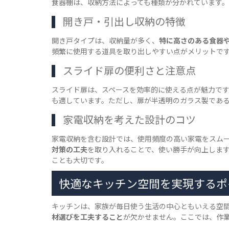
食器棚は、収納方法によっても種類が分かれています
開き戸・引出し収納の特徴
開き戸タイプは、収納量が多く、
特に高さのある食器
頻繁に使用する道具を取り出しやすい点がメリットで
スライド扉の便利さと注意点
スライド扉は、スペースを効率的に使える点が魅力です
も適しています。ただし、扉が半透明のガラス製であ
家電収納を考えた設計のコツ
家電収納を含む設計では、使用頻度の高い家電をスム
対策の工夫
を取り入れることで、使い勝手が向上しま
ことも大切です。
快適なキッチン空間を実現するポ
キッチンは、家族が毎日使う生活の中心ともいえる空
材選びを工夫すること
が欠かせません。ここでは、作