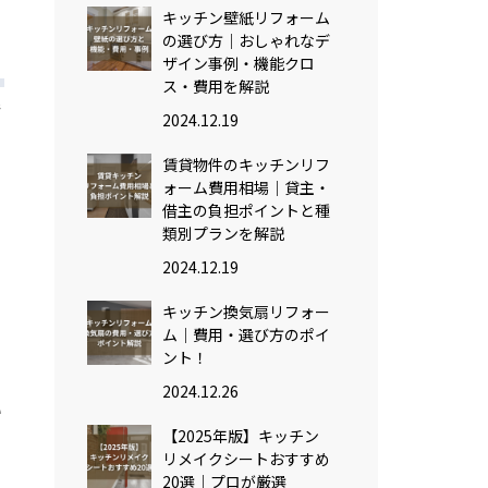
キッチン壁紙リフォーム
の選び方｜おしゃれなデ
ザイン事例・機能クロ
ス・費用を解説
で
2024.12.19
賃貸物件のキッチンリフ
ォーム費用相場｜貸主・
借主の負担ポイントと種
類別プランを解説
自
2024.12.19
キッチン換気扇リフォー
ム｜費用・選び方のポイ
ント！
と
2024.12.26
い
【2025年版】キッチン
リメイクシートおすすめ
20選｜プロが厳選