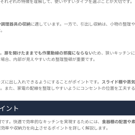
。それぞれの特徴を理解して、使いやすいタイプを選ぶことが大切です。
や調理器具の収納
に適しています。一方で、引出し収納は、小物の整理
す。
。
扉を開けたままでも作業動線の邪魔にならない
ため、狭いキッチンに
る場合、内部が見えやすいため整理整頓が重要です。
ーズに出し入れできるようにすることがポイントです。
スライド棚や蒸
す。また、家電の配線を整理しやすいようにコンセントの位置を工夫す
イント
間です。快適で効率的なキッチンを実現するためには、
食器棚の配置や
業効率や収納力を向上させるポイントを詳しく解説します。