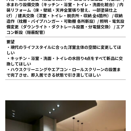
水まわり設備交換（キッチン・浴室・トイレ・洗面化粧台）/ 内
装リフォーム（床・壁紙・天井全室張り替え、一部塗装仕上
げ） / 建具交換（洋室・トイレ・脱衣所・収納 全6箇所） / 収納
造作（枕棚・パイプハンガー・可動棚 各所新設）/ 照明・電気設
備変更（ダウンライト・ダクトレール設置・分電盤交換） / エア
コン新設（隠蔽配管）
要望
・現代のライフスタイルに合った洋室主体の空間に変更してほ
しい
・キッチン・浴室・洗面・トイレの水回り4点をすべて新品に交
換してほしい
・ハウスクリーニングやエアコン・ロールスクリーンの設置ま
で完了させ、即入居できる状態で引き渡してほしい