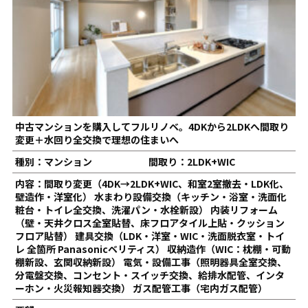
中古マンションを購入してフルリノベ。4DKから2LDKへ間取り
変更＋水回り全交換で理想の住まいへ
種別：マンション
間取り：2LDK+WIC
内容：間取り変更（4DK→2LDK+WIC、和室2室撤去・LDK化、
壁造作・洋室化） 水まわり設備交換（キッチン・浴室・洗面化
粧台・トイレ全交換、洗濯パン・水栓新設） 内装リフォーム
（壁・天井クロス全室貼替、床フロアタイル上貼・クッション
フロア貼替） 建具交換（LDK・洋室・WIC・洗面脱衣室・トイ
レ 全箇所 Panasonicベリティス） 収納造作（WIC：枕棚・可動
棚新設、玄関収納新設） 電気・設備工事（照明器具全室交換、
分電盤交換、コンセント・スイッチ交換、給排水配管、インタ
ーホン・火災報知器交換） ガス配管工事（宅内ガス配管）