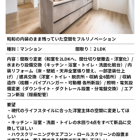
昭和の内装のまま残っていた空間をフルリノベーション
種別：マンション
間取り：２LDK
内容：間取り変更（和室を2LDKへ、間仕切り壁撤去・洋室化）/
水まわり設備交換（キッチン・浴室・トイレ・洗面化粧台）/ 内
装リフォーム（床・壁紙・天井全室張り替え、一部塗装仕上
げ） / 建具交換（洋室・トイレ・脱衣所・収納 全6箇所） / 収納
造作（枕棚・パイプハンガー・可動棚 各所新設）/ 照明・電気設
備変更（ダウンライト・ダクトレール設置・分電盤交換） / エア
コン新設（隠蔽配管）
要望
・現代のライフスタイルに合った洋室主体の空間に変更してほ
しい
・キッチン・浴室・洗面・トイレの水回り4点をすべて新品に交
換してほしい
・ハウスクリーニングやエアコン・ロールスクリーンの設置ま
で完了させ、即入居できる状態で引き渡してほしい