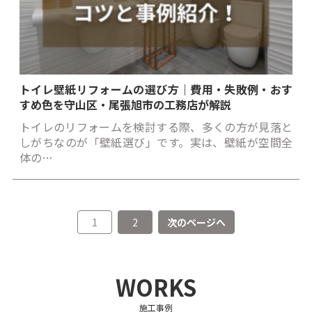
トイレ壁紙リフォームの選び方｜費用・失敗例・おす
すめ色を守山区・尾張旭市の工務店が解説
トイレのリフォームを検討する際、多くの方が見落と
しがちなのが「壁紙選び」です。実は、壁紙が空間全
体の…
投
1
2
次のページへ
稿
の
ペ
ー
WORKS
ジ
送
施工事例