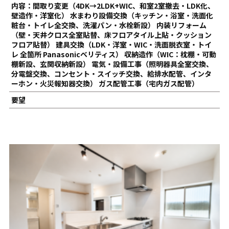
内容：間取り変更（4DK→2LDK+WIC、和室2室撤去・LDK化、
壁造作・洋室化） 水まわり設備交換（キッチン・浴室・洗面化
粧台・トイレ全交換、洗濯パン・水栓新設） 内装リフォーム
（壁・天井クロス全室貼替、床フロアタイル上貼・クッション
フロア貼替） 建具交換（LDK・洋室・WIC・洗面脱衣室・トイ
レ 全箇所 Panasonicベリティス） 収納造作（WIC：枕棚・可動
棚新設、玄関収納新設） 電気・設備工事（照明器具全室交換、
分電盤交換、コンセント・スイッチ交換、給排水配管、インタ
ーホン・火災報知器交換） ガス配管工事（宅内ガス配管）
要望