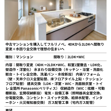
中古マンションを購入してフルリノベ。4DKから2LDKへ間取り
変更＋水回り全交換で理想の住まいへ
種別：マンション
間取り：2LDK+WIC
内容：間取り変更（4DK→2LDK+WIC、和室2室撤去・LDK化、
壁造作・洋室化） 水まわり設備交換（キッチン・浴室・洗面化
粧台・トイレ全交換、洗濯パン・水栓新設） 内装リフォーム
（壁・天井クロス全室貼替、床フロアタイル上貼・クッション
フロア貼替） 建具交換（LDK・洋室・WIC・洗面脱衣室・トイ
レ 全箇所 Panasonicベリティス） 収納造作（WIC：枕棚・可動
棚新設、玄関収納新設） 電気・設備工事（照明器具全室交換、
分電盤交換、コンセント・スイッチ交換、給排水配管、インタ
ーホン・火災報知器交換） ガス配管工事（宅内ガス配管）
要望