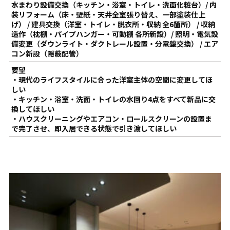
水まわり設備交換（キッチン・浴室・トイレ・洗面化粧台）/ 内
装リフォーム（床・壁紙・天井全室張り替え、一部塗装仕上
げ） / 建具交換（洋室・トイレ・脱衣所・収納 全6箇所） / 収納
造作（枕棚・パイプハンガー・可動棚 各所新設）/ 照明・電気設
備変更（ダウンライト・ダクトレール設置・分電盤交換） / エア
コン新設（隠蔽配管）
要望
・現代のライフスタイルに合った洋室主体の空間に変更してほ
しい
・キッチン・浴室・洗面・トイレの水回り4点をすべて新品に交
換してほしい
・ハウスクリーニングやエアコン・ロールスクリーンの設置ま
で完了させ、即入居できる状態で引き渡してほしい