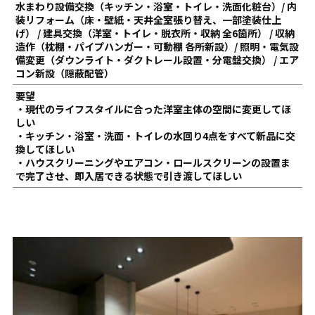
水まわり設備交換（キッチン・浴室・トイレ・洗面化粧台）/ 内
装リフォーム（床・壁紙・天井全室張り替え、一部塗装仕上
げ） / 建具交換（洋室・トイレ・脱衣所・収納 全6箇所） / 収納
造作（枕棚・パイプハンガー・可動棚 各所新設）/ 照明・電気設
備変更（ダウンライト・ダクトレール設置・分電盤交換） / エア
コン新設（隠蔽配管）
要望
・現代のライフスタイルに合った洋室主体の空間に変更してほ
しい
・キッチン・浴室・洗面・トイレの水回り4点をすべて新品に交
換してほしい
・ハウスクリーニングやエアコン・ロールスクリーンの設置ま
で完了させ、即入居できる状態で引き渡してほしい