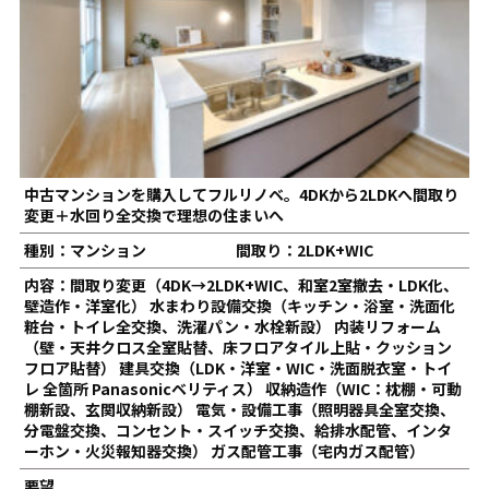
中古マンションを購入してフルリノベ。4DKから2LDKへ間取り
変更＋水回り全交換で理想の住まいへ
種別：マンション
間取り：2LDK+WIC
内容：間取り変更（4DK→2LDK+WIC、和室2室撤去・LDK化、
壁造作・洋室化） 水まわり設備交換（キッチン・浴室・洗面化
粧台・トイレ全交換、洗濯パン・水栓新設） 内装リフォーム
（壁・天井クロス全室貼替、床フロアタイル上貼・クッション
フロア貼替） 建具交換（LDK・洋室・WIC・洗面脱衣室・トイ
レ 全箇所 Panasonicベリティス） 収納造作（WIC：枕棚・可動
棚新設、玄関収納新設） 電気・設備工事（照明器具全室交換、
分電盤交換、コンセント・スイッチ交換、給排水配管、インタ
ーホン・火災報知器交換） ガス配管工事（宅内ガス配管）
要望