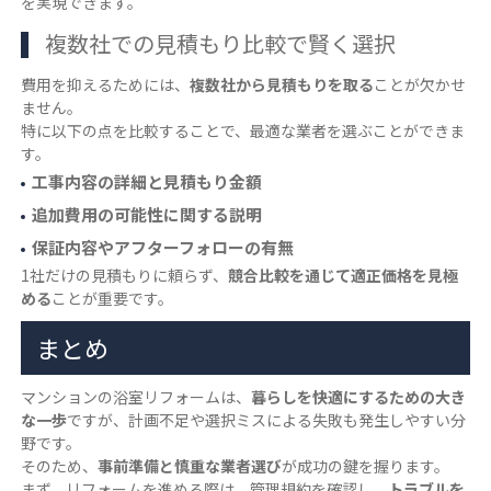
を実現できます。
複数社での見積もり比較で賢く選択
費用を抑えるためには、
複数社から見積もりを取る
ことが欠かせ
ません。
特に以下の点を比較することで、最適な業者を選ぶことができま
す。
工事内容の詳細と見積もり金額
追加費用の可能性に関する説明
保証内容やアフターフォローの有無
1社だけの見積もりに頼らず、
競合比較を通じて適正価格を見極
める
ことが重要です。
まとめ
マンションの浴室リフォームは、
暮らしを快適にするための大き
な一歩
ですが、計画不足や選択ミスによる失敗も発生しやすい分
野です。
そのため、
事前準備と慎重な業者選び
が成功の鍵を握ります。
まず、リフォームを進める際は、管理規約を確認し、
トラブルを