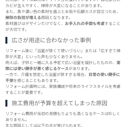
カビが生えやすく、掃除が大変になることがあります。
また、黒や濃い色の素材を選ぶと水垢や石鹸カスが目立つため、
掃除の負担が増える
原因となります。
素材選びはデザインだけでなく、
お手入れの手間も考慮
すること
が大切です。
広さが用途に合わなかった事例
リフォーム後に「浴室が狭くて使いづらい」または「広すぎて掃
除が大変」といった声も少なくありません。
例えば、子供と一緒に入る予定で広い浴室を設計したものの、
実
際には使い勝手が悪く感じるケース
があります。
一方で、介護を想定した浴室が狭すぎる場合、
日常の使い勝手に
不便
を感じることもあります。
リフォーム計画時には、家族構成や将来のライフスタイルを考慮
することが重要です。
施工費用が予算を超えてしまった原因
リフォーム費用が当初の見積もりよりも高くなるケースは珍しく
ありません。
主な原因としては以下の点が挙げられます。