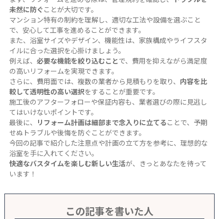
未然に防ぐ
ことが大切です。
マンション特有の制約を理解し、適切な工法や設備を選ぶこと
で、安心して工事を進めることができます。
また、浴室サイズやデザイン、機能性は、家族構成やライフスタ
イルに合った選択を心掛けましょう。
例えば、
必要な機能を絞り込むこと
で、費用を抑えながら満足度
の高いリフォームを実現できます。
さらに、費用面では、複数の業者から見積もりを取り、
内容を比
較して透明性の高い選択
をすることが重要です。
施工後のアフターフォローや保証内容も、業者選びの際に見逃し
てはいけないポイントです。
最後に、
リフォーム計画は細部まで念入りに立てる
ことで、予期
せぬトラブルや後悔を防ぐことができます。
今回の記事で紹介した注意点や計画の立て方を参考に、理想的な
浴室を手に入れてください。
快適なバスタイムを楽しむ新しい生活
が、きっとあなたを待って
います！
この記事を書いた人