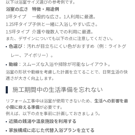
以下は浴室サイズ選びの参考例です。
浴室の広さ
特徴・用途例
1坪タイプ
一般的な広さ。1人利用に最適。
1.25坪タイプ
子供と一緒に入浴しやすい広さ。
1.5坪タイプ
介護や複数人での利用に最適。
また、デザインについても以下の点に注意してください。
色選び
：汚れが目立ちにくい色がおすすめ（例：ライトグ
レー、アイボリー）。
動線
：スムーズな入浴や掃除が可能なレイアウト。
浴室の形状や動線を考慮した計画を立てることで、日常生活の快
適さが大きく向上します。
施工期間中の生活準備を忘れない
リフォーム工事中は浴室が使用できないため、
生活への影響を最
小限に抑える準備
が必要です。
例えば、以下の点を事前に計画しておきましょう。
近隣の銭湯や温泉施設を利用する
家族構成に応じた代替入浴プランを立てる