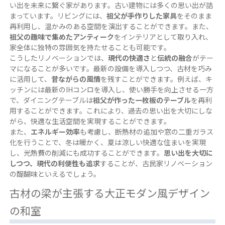
い出を未来に繋ぐ家があります。古い建物には多くの思い出が詰
まっています。リビングには、
祖父が手作りした家具
をそのまま
再利用し、温かみのある空間を演出することができます。また、
祖父の趣味で集めたアンティーク
をインテリアとして取り入れ、
家全体に独特の雰囲気を持たせることも可能です。
こうしたリノベーションでは、
現代の快適さ
と
伝統の融合
がテー
マになることが多いです。最新の設備を導入しつつ、古材を巧み
に活用して、
昔ながらの風情
を残すことができます。例えば、キ
ッチンには最新のIHコンロを導入し、使い勝手を向上させる一方
で、ダイニングテーブルは
祖父が作った一枚板のテーブル
を再利
用することができます。これにより、過去の思い出を大切にしな
がら、快適な生活空間を実現することができます。
また、
エネルギー効率
も考慮し、断熱材の追加や窓の二重ガラス
化を行うことで、冬は暖かく、夏は涼しい快適な住まいを実現
し、光熱費の削減にも成功することができます。
思い出を大切に
しつつ、現代の利便性も追求
することが、古民家リノベーション
の醍醐味といえるでしょう。
古材の梁が主張する大正モダン風デザイン
の和室