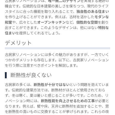
古民家リノベーションは、
唯一無二のデザイン
を実現する絶好の
機会です。伝統的な日本建築の美しさを保ちつつ、現代のライフ
スタイルに合った機能を取り入れることで、
独自性のある住まい
を作り上げることができます。例えば、古材を活かした
モダンな
和室
や、広々とした
オープンキッチン
など、
個性的な空間
を創り
出すことができます。このようなデザインは、他にはない
特別な
住まい
を提供してくれるでしょう。
デメリット
古民家リノベーションには多くの魅力がありますが、一方でいく
つかのデメリットも存在します。以下に、古民家リノベーション
を行う際に注意すべきポイントを解説します。
断熱性が良くない
古民家の多くは、
断熱性が十分ではない
という問題を抱えていま
す。伝統的な建築方法では、断熱材がほとんど使用されておら
ず、冬は寒く、夏は暑いと感じることが多いです。このため、リ
ノベーション時には、
断熱性能を向上させるための工事
が必要と
なります。例えば、壁や床、天井に断熱材を追加することや、窓
を断熱性の高いものに交換することが挙げられます。これらの改