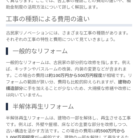
く異なります。ここでは、各工事の種類ごとの費用の違いや、補
助金制度の活用方法について詳しく解説します。
工事の種類による費用の違い
古民家リノベーションには、さまざまな工事の種類があります。
それぞれの工事の特性と費用について見ていきましょう。
一般的なリフォーム
一般的なリフォームは、古民家の部分的な改修を指します。例え
ば、キッチンやバスルームの改装、内装の変更などが含まれま
す。この場合の費用は
約100万円から500万円程度
が相場です。リ
フォームの範囲が狭い分、費用も比較的抑えられますが、
建物の
構造部分
に手を加えることが少ないため、大規模な修繕や改修に
は向いていません。
半解体再生リフォーム
半解体再生リフォームは、建物の一部を解体し、再生させる工事
です。例えば、外壁や屋根、床などの主要な部分を改修しつつ、
古い構造を活かす方法です。この場合の費用は
約500万円から
1,000万円程度
が一般的です。建物の一部を解体して再生するた