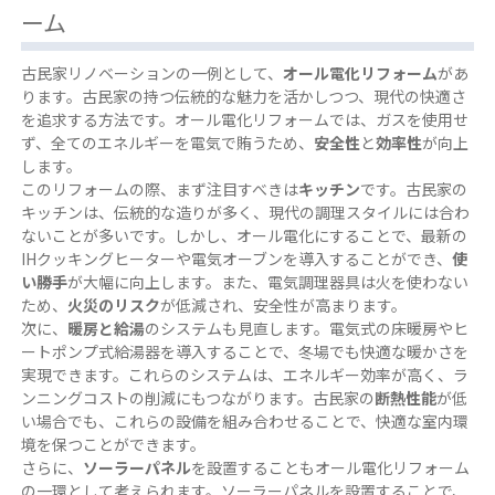
ーム
古民家リノベーションの一例として、
オール電化リフォーム
があ
ります。古民家の持つ伝統的な魅力を活かしつつ、現代の快適さ
を追求する方法です。オール電化リフォームでは、ガスを使用せ
ず、全てのエネルギーを電気で賄うため、
安全性
と
効率性
が向上
します。
このリフォームの際、まず注目すべきは
キッチン
です。古民家の
キッチンは、伝統的な造りが多く、現代の調理スタイルには合わ
ないことが多いです。しかし、オール電化にすることで、最新の
IHクッキングヒーターや電気オーブンを導入することができ、
使
い勝手
が大幅に向上します。また、電気調理器具は火を使わない
ため、
火災のリスク
が低減され、安全性が高まります。
次に、
暖房と給湯
のシステムも見直します。電気式の床暖房やヒ
ートポンプ式給湯器を導入することで、冬場でも快適な暖かさを
実現できます。これらのシステムは、エネルギー効率が高く、ラ
ンニングコストの削減にもつながります。古民家の
断熱性能
が低
い場合でも、これらの設備を組み合わせることで、快適な室内環
境を保つことができます。
さらに、
ソーラーパネル
を設置することもオール電化リフォーム
の一環として考えられます。ソーラーパネルを設置することで、