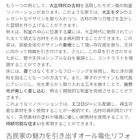
もう一つの例として、
大正時代の古材
を活用したモダン風の和室
リノベーションがあります。このような家では、
大正モダン
のエ
レガントなデザインを取り入れつつ、古材の持つ力強さを生かし
た空間を作り上げることができます。
例えば、和室の中心に位置する
梁
には、大正時代に使用されてい
た太くて頑丈な古材をそのまま再利用することができます。この
梁は、部屋全体のデザインの
象徴
として強い存在感を放ち、天井
に向かって視線を引き付けます。さらに、この梁を引き立たせる
ために、壁や天井はシンプルな白を基調とし、コントラストを強
調することができます。
床には、
畳
ではなくモダンなフローリングを採用し、和と洋の調
和を図ることも一つの方法です。また、障子のデザインも現代風
にアレンジし、光を柔らかく取り入れる工夫を施すことで、
自然
光が美しく差し込む
、明るく開放的な和室を完成させることがで
きます。
このようなリノベーションでは、
エコロジー
にも配慮し、再生可
能な素材を多く使用することが一般的です。古材の再利用だけで
なく、天然素材の塗料や環境に優しい断熱材を使用することで、
持続可能な住まい
を実現することができます。
古民家の魅力を引き出すオール電化リフォ