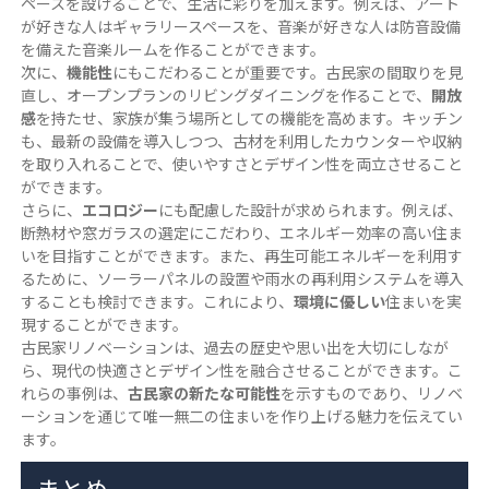
ペースを設けることで、生活に彩りを加えます。例えば、アート
が好きな人はギャラリースペースを、音楽が好きな人は防音設備
を備えた音楽ルームを作ることができます。
次に、
機能性
にもこだわることが重要です。古民家の間取りを見
直し、オープンプランのリビングダイニングを作ることで、
開放
感
を持たせ、家族が集う場所としての機能を高めます。キッチン
も、最新の設備を導入しつつ、古材を利用したカウンターや収納
を取り入れることで、使いやすさとデザイン性を両立させること
ができます。
さらに、
エコロジー
にも配慮した設計が求められます。例えば、
断熱材や窓ガラスの選定にこだわり、エネルギー効率の高い住ま
いを目指すことができます。また、再生可能エネルギーを利用す
るために、ソーラーパネルの設置や雨水の再利用システムを導入
することも検討できます。これにより、
環境に優しい
住まいを実
現することができます。
古民家リノベーションは、過去の歴史や思い出を大切にしなが
ら、現代の快適さとデザイン性を融合させることができます。こ
れらの事例は、
古民家の新たな可能性
を示すものであり、リノベ
ーションを通じて唯一無二の住まいを作り上げる魅力を伝えてい
ます。
まとめ