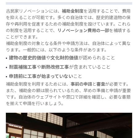
古民家リノベーションには、
補助金制度
を活用することで、費用
を抑えることが可能です。多くの自治体では、歴史的建造物の保
存や再利用を促進するための補助金制度を設けています。これら
の制度を活用することで、
リノベーション費用の一部
を補填する
ことができます。
補助金制度の対象となる条件や申請方法は、自治体によって異な
ります。一般的には、以下のような条件があります。
建物の歴史的価値
や
文化財的価値
が認められること
耐震補強工事
や
断熱改修工事
が含まれていること
申請前に工事が始まっていない
こと
補助金制度を利用するためには、
事前の申請
と
審査
が必要です。
また、補助金の額は限られているため、早めの準備と申請が重要
です。自治体のウェブサイトや窓口で詳細を確認し、必要な書類
を揃えて申請を行いましょう。