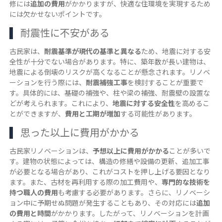
修には
追加の費用
がかかりますが、快適な住環境を実現するため
には欠かせないポイントです。
耐震性に不安がある
古民家は、
耐震基準が現代の基準と異なる
ため、地震に対する安
全性が十分でない場合があります。特に、築年数が長い建物は、
地震による倒壊のリスクが高くなることが懸念されます。リノベ
ーションを行う際には、
耐震補強工事
を検討することが重要で
す。具体的には、基礎の補強や、柱や梁の補強、耐震壁の設置な
どが考えられます。これにより、
地震に対する安全性
を高めるこ
とができますが、
費用と工期が増加
する可能性があります。
思った以上に費用がかかる
古民家リノベーションは、
予想以上に費用がかかる
ことが多いで
す。建物の状態によっては、構造の修繕や設備の更新、追加工事
が必要となる場合があり、これがコストを押し上げる要因となり
ます。また、古材を再利用する際の加工費用や、
専門的な技術を
持つ職人の費用
も考慮する必要があります。さらに、リノベーシ
ョン中に予期せぬ問題が発生することもあり、その対応には
追加
の費用と時間
がかかります。したがって、リノベーションを計画