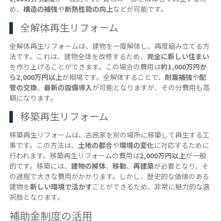
め、
構造の補強
や
断熱性能の向上
などが可能です。
全解体再生リフォーム
全解体再生リフォームは、建物を一度解体し、再度組み立てる方
法です。これは、建物全体を改修するため、
完全に新しい住まい
を作り上げることができます。この場合の費用は
約1,000万円か
ら2,000万円以上
が相場です。全解体することで、
耐震補強
や
配
管の交換
、
最新の設備導入
が可能となりますが、その分費用も高
額になります。
移築再生リフォーム
移築再生リフォームは、古民家を別の場所に移築して再生する工
事です。この方法は、
土地の都合
や
環境の変化
に対応するために
行われます。移築再生リフォームの費用は
2,000万円以上
が一般
的です。移築には、
建物の解体
、
移動
、
再建築
が必要となり、そ
の過程で大きな費用がかかります。しかし、歴史的な価値のある
建物を
新しい環境で活かす
ことができるため、非常に魅力的な選
択肢となります。
補助金制度の活用