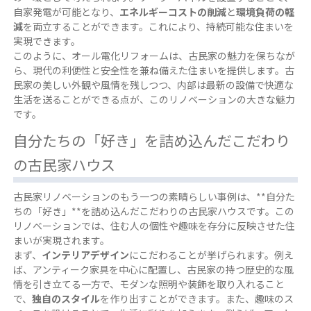
自家発電が可能となり、
エネルギーコストの削減
と
環境負荷の軽
減
を両立することができます。これにより、持続可能な住まいを
実現できます。
このように、オール電化リフォームは、古民家の魅力を保ちなが
ら、現代の利便性と安全性を兼ね備えた住まいを提供します。古
民家の美しい外観や風情を残しつつ、内部は最新の設備で快適な
生活を送ることができる点が、このリノベーションの大きな魅力
です。
自分たちの「好き」を詰め込んだこだわり
の古民家ハウス
古民家リノベーションのもう一つの素晴らしい事例は、**自分た
ちの「好き」**を詰め込んだこだわりの古民家ハウスです。この
リノベーションでは、住む人の個性や趣味を存分に反映させた住
まいが実現されます。
まず、
インテリアデザイン
にこだわることが挙げられます。例え
ば、アンティーク家具を中心に配置し、古民家の持つ歴史的な風
情を引き立てる一方で、モダンな照明や装飾を取り入れること
で、
独自のスタイル
を作り出すことができます。また、趣味のス