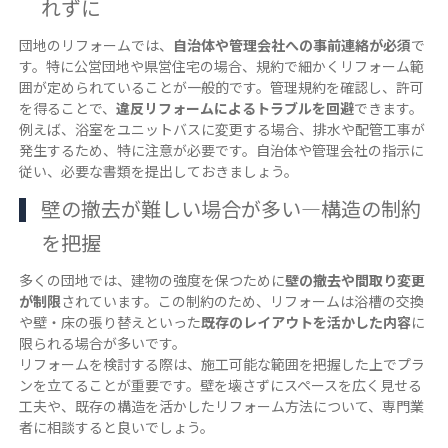
れずに
団地のリフォームでは、
自治体や管理会社への事前連絡が必須
で
す。特に公営団地や県営住宅の場合、規約で細かくリフォーム範
囲が定められていることが一般的です。管理規約を確認し、許可
を得ることで、
違反リフォームによるトラブルを回避
できます。
例えば、浴室をユニットバスに変更する場合、排水や配管工事が
発生するため、特に注意が必要です。自治体や管理会社の指示に
従い、必要な書類を提出しておきましょう。
壁の撤去が難しい場合が多い―構造の制約
を把握
多くの団地では、建物の強度を保つために
壁の撤去や間取り変更
が制限
されています。この制約のため、リフォームは浴槽の交換
や壁・床の張り替えといった
既存のレイアウトを活かした内容
に
限られる場合が多いです。
リフォームを検討する際は、施工可能な範囲を把握した上でプラ
ンを立てることが重要です。壁を壊さずにスペースを広く見せる
工夫や、既存の構造を活かしたリフォーム方法について、専門業
者に相談すると良いでしょう。