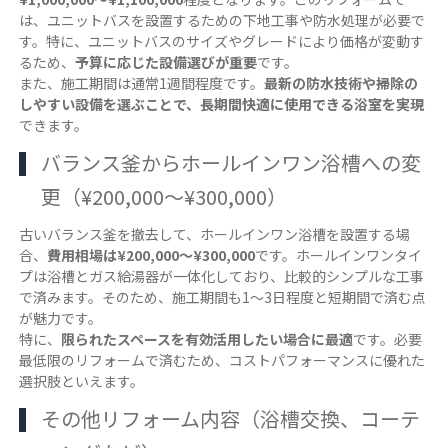
は、ユニットバスを設置するための下地工事や防水処理が必要で
す。特に、ユニットバスのサイズやグレードにより価格が変動す
るため、
予算に応じた設備選びが重要
です。
また、施工期間は通常1週間程度です。
最新の防水技術や掃除の
しやすい設備を選ぶことで、長期間快適に使用できる浴室を実現
できます。
バランス釜からホールインワン浴槽への変
更（¥200,000～¥300,000）
古いバランス釜を撤去して、ホールインワン浴槽を設置する場
合、
費用相場は¥200,000～¥300,000
です。ホールインワンタイ
プは浴槽とガス給湯器が一体化しており、比較的シンプルな工事
で済みます。そのため、施工期間も1～3日程度と短期間で済む点
が魅力です。
特に、
限られたスペースを有効活用したい場合に最適
です。必要
最低限のリフォームで済むため、コストパフォーマンスに優れた
選択肢といえます。
その他リフォーム内容（浴槽交換、コーテ