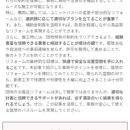
れらの制約を理解し、事前に費用や注意点を確認することで、ス
ムーズな施工が可能となります。
特に、費用に関しては、ユニットバスへの変更や部分的なリフォ
ームなど、
選択肢に応じて適切なプランを立てることが重要
で
す。また、補助金制度を活用すれば、負担を軽減しながら高品質
なリフォームを実現することができます。
さらに、施工時には、団地特有の制約をクリアできるよう、
経験
豊富な信頼できる業者と相談することが成功の鍵
です。管理会社
や自治体への事前連絡を怠らず、許可を取得して進めることで、
後のトラブルを防ぐことができます。
リフォームの最終的な目標は、
快適で安全な浴室空間を手に入れ
ること
です。本記事で紹介した事例やポイントを参考に、理想の
リフォームプランを検討してみてください。限られた空間の中で
も、創意工夫で快適性や利便性を大幅に向上させることは十分可
能です。
団地のお風呂リフォームは決して簡単ではありませんが、
適切な
計画と信頼できるサポートがあれば、必ず満足のいく結果を得ら
れるでしょう
。ぜひ、この記事を活用して、家族が安心して使え
る理想のバスルームを実現してください。