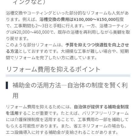
ィングなど）
浴槽交換やコーティングといった部分的なリフォームも人気があ
ります。例えば、
浴槽交換の費用は¥100,000～¥150,000
程度
で、工事期間も2～3日と手軽に行えます。一方、浴槽コーティン
グは¥20,000～¥60,000で、既存の浴槽を再利用しながら美観を取
り戻せます。
このような部分リフォームは、
予算を抑えつつ快適性を向上させ
る方法
としておすすめです。大規模な工事が難しい場合や、短期
間でリフォームを完了したい方に適しています。
リフォーム費用を抑えるポイント
補助金の活用方法―自治体の制度を賢く利
用
リフォーム費用を抑えるためには、
自治体が提供する補助金制度
を活用
することが重要です。たとえば、バリアフリーリフォーム
には介護保険制度を活用することで、工事費用の一部を補助して
もらえる可能性があります。また、省エネリフォームの場合も、
エコ設備導入に対する補助金が支給されることがあります。