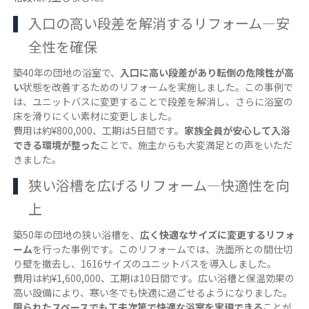
入口の高い段差を解消するリフォーム―安
全性を確保
築40年の団地の浴室で、
入口に高い段差があり転倒の危険性が高
い
状態を改善するためのリフォームを実施しました。この事例で
は、ユニットバスに変更することで段差を解消し、さらに浴室の
床を滑りにくい素材に変更しました。
費用は約¥800,000、工期は5日間です。
家族全員が安心して入浴
できる環境が整った
ことで、施主からも大変満足との声をいただ
きました。
狭い浴槽を広げるリフォーム―快適性を向
上
築50年の団地の狭い浴槽を、
広く快適なサイズに変更するリフォ
ーム
を行った事例です。このリフォームでは、洗面所との間仕切
り壁を撤去し、1616サイズのユニットバスを導入しました。
費用は約¥1,600,000、工期は10日間です。広い浴槽と保温効果の
高い設備により、寒い冬でも快適に過ごせるようになりました。
限られたスペースでも工夫次第で快適な浴室を実現できる
ことが