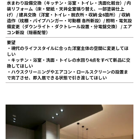
水まわり設備交換（キッチン・浴室・トイレ・洗面化粧台）/ 内
装リフォーム（床・壁紙・天井全室張り替え、一部塗装仕上
げ） / 建具交換（洋室・トイレ・脱衣所・収納 全6箇所） / 収納
造作（枕棚・パイプハンガー・可動棚 各所新設）/ 照明・電気設
備変更（ダウンライト・ダクトレール設置・分電盤交換） / エア
コン新設（隠蔽配管）
要望
・現代のライフスタイルに合った洋室主体の空間に変更してほ
しい
・キッチン・浴室・洗面・トイレの水回り4点をすべて新品に交
換してほしい
・ハウスクリーニングやエアコン・ロールスクリーンの設置ま
で完了させ、即入居できる状態で引き渡してほしい