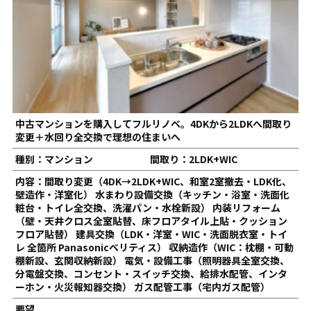
中古マンションを購入してフルリノベ。4DKから2LDKへ間取り
変更＋水回り全交換で理想の住まいへ
種別：マンション
間取り：2LDK+WIC
内容：間取り変更（4DK→2LDK+WIC、和室2室撤去・LDK化、
壁造作・洋室化） 水まわり設備交換（キッチン・浴室・洗面化
粧台・トイレ全交換、洗濯パン・水栓新設） 内装リフォーム
（壁・天井クロス全室貼替、床フロアタイル上貼・クッション
フロア貼替） 建具交換（LDK・洋室・WIC・洗面脱衣室・トイ
レ 全箇所 Panasonicベリティス） 収納造作（WIC：枕棚・可動
棚新設、玄関収納新設） 電気・設備工事（照明器具全室交換、
分電盤交換、コンセント・スイッチ交換、給排水配管、インタ
ーホン・火災報知器交換） ガス配管工事（宅内ガス配管）
要望