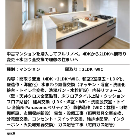
中古マンションを購入してフルリノベ。4DKから2LDKへ間取り
変更＋水回り全交換で理想の住まいへ
種別：マンション
間取り：2LDK+WIC
内容：間取り変更（4DK→2LDK+WIC、和室2室撤去・LDK化、
壁造作・洋室化） 水まわり設備交換（キッチン・浴室・洗面化
粧台・トイレ全交換、洗濯パン・水栓新設） 内装リフォーム
（壁・天井クロス全室貼替、床フロアタイル上貼・クッション
フロア貼替） 建具交換（LDK・洋室・WIC・洗面脱衣室・トイ
レ 全箇所 Panasonicベリティス） 収納造作（WIC：枕棚・可動
棚新設、玄関収納新設） 電気・設備工事（照明器具全室交換、
分電盤交換、コンセント・スイッチ交換、給排水配管、インタ
ーホン・火災報知器交換） ガス配管工事（宅内ガス配管）
要望