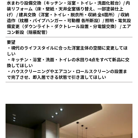
水まわり設備交換（キッチン・浴室・トイレ・洗面化粧台）/ 内
装リフォーム（床・壁紙・天井全室張り替え、一部塗装仕上
げ） / 建具交換（洋室・トイレ・脱衣所・収納 全6箇所） / 収納
造作（枕棚・パイプハンガー・可動棚 各所新設）/ 照明・電気設
備変更（ダウンライト・ダクトレール設置・分電盤交換） / エア
コン新設（隠蔽配管）
要望
・現代のライフスタイルに合った洋室主体の空間に変更してほ
しい
・キッチン・浴室・洗面・トイレの水回り4点をすべて新品に交
換してほしい
・ハウスクリーニングやエアコン・ロールスクリーンの設置ま
で完了させ、即入居できる状態で引き渡してほしい