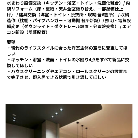
水まわり設備交換（キッチン・浴室・トイレ・洗面化粧台）/ 内
装リフォーム（床・壁紙・天井全室張り替え、一部塗装仕上
げ） / 建具交換（洋室・トイレ・脱衣所・収納 全6箇所） / 収納
造作（枕棚・パイプハンガー・可動棚 各所新設）/ 照明・電気設
備変更（ダウンライト・ダクトレール設置・分電盤交換） / エア
コン新設（隠蔽配管）
要望
・現代のライフスタイルに合った洋室主体の空間に変更してほ
しい
・キッチン・浴室・洗面・トイレの水回り4点をすべて新品に交
換してほしい
・ハウスクリーニングやエアコン・ロールスクリーンの設置ま
で完了させ、即入居できる状態で引き渡してほしい