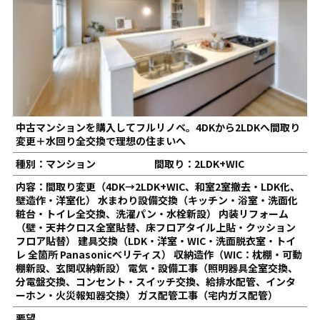
中古マンションを購入してフルリノベ。4DKから2LDKへ間取り
変更＋水回り全交換で理想の住まいへ
種別：マンション
間取り：2LDK+WIC
内容：間取り変更（4DK→2LDK+WIC、和室2室撤去・LDK化、
壁造作・洋室化） 水まわり設備交換（キッチン・浴室・洗面化
粧台・トイレ全交換、洗濯パン・水栓新設） 内装リフォーム
（壁・天井クロス全室貼替、床フロアタイル上貼・クッション
フロア貼替） 建具交換（LDK・洋室・WIC・洗面脱衣室・トイ
レ 全箇所 Panasonicベリティス） 収納造作（WIC：枕棚・可動
棚新設、玄関収納新設） 電気・設備工事（照明器具全室交換、
分電盤交換、コンセント・スイッチ交換、給排水配管、インタ
ーホン・火災報知器交換） ガス配管工事（宅内ガス配管）
要望