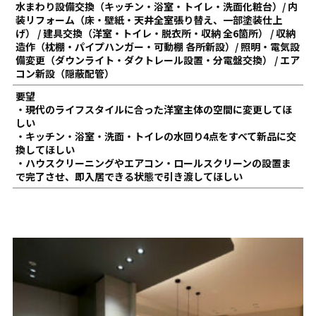
水まわり設備交換（キッチン・浴室・トイレ・洗面化粧台）/ 内
装リフォーム（床・壁紙・天井全室張り替え、一部塗装仕上
げ） / 建具交換（洋室・トイレ・脱衣所・収納 全6箇所） / 収納
造作（枕棚・パイプハンガー・可動棚 各所新設）/ 照明・電気設
備変更（ダウンライト・ダクトレール設置・分電盤交換） / エア
コン新設（隠蔽配管）
要望
・現代のライフスタイルに合った洋室主体の空間に変更してほ
しい
・キッチン・浴室・洗面・トイレの水回り4点をすべて新品に交
換してほしい
・ハウスクリーニングやエアコン・ロールスクリーンの設置ま
で完了させ、即入居できる状態で引き渡してほしい