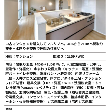
中古マンションを購入してフルリノベ。4DKから2LDKへ間取り
変更＋水回り全交換で理想の住まいへ
種別：マンション
間取り：2LDK+WIC
内容：間取り変更（4DK→2LDK+WIC、和室2室撤去・LDK化、
壁造作・洋室化） 水まわり設備交換（キッチン・浴室・洗面化
粧台・トイレ全交換、洗濯パン・水栓新設） 内装リフォーム
（壁・天井クロス全室貼替、床フロアタイル上貼・クッション
フロア貼替） 建具交換（LDK・洋室・WIC・洗面脱衣室・トイ
レ 全箇所 Panasonicベリティス） 収納造作（WIC：枕棚・可動
棚新設、玄関収納新設） 電気・設備工事（照明器具全室交換、
分電盤交換、コンセント・スイッチ交換、給排水配管、インタ
ーホン・火災報知器交換） ガス配管工事（宅内ガス配管）
要望