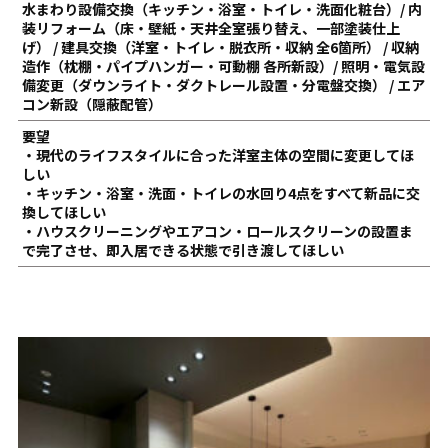
水まわり設備交換（キッチン・浴室・トイレ・洗面化粧台）/ 内
装リフォーム（床・壁紙・天井全室張り替え、一部塗装仕上
げ） / 建具交換（洋室・トイレ・脱衣所・収納 全6箇所） / 収納
造作（枕棚・パイプハンガー・可動棚 各所新設）/ 照明・電気設
備変更（ダウンライト・ダクトレール設置・分電盤交換） / エア
コン新設（隠蔽配管）
要望
・現代のライフスタイルに合った洋室主体の空間に変更してほ
しい
・キッチン・浴室・洗面・トイレの水回り4点をすべて新品に交
換してほしい
・ハウスクリーニングやエアコン・ロールスクリーンの設置ま
で完了させ、即入居できる状態で引き渡してほしい