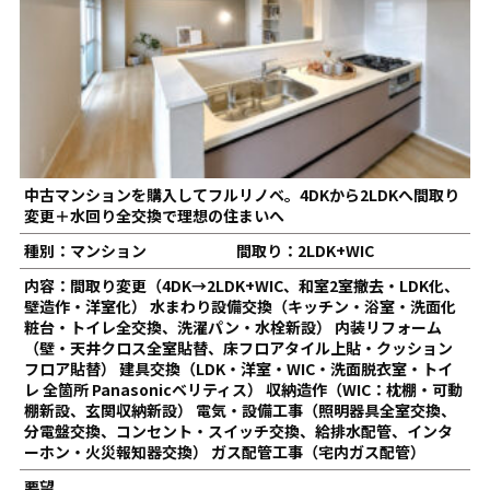
中古マンションを購入してフルリノベ。4DKから2LDKへ間取り
変更＋水回り全交換で理想の住まいへ
種別：マンション
間取り：2LDK+WIC
内容：間取り変更（4DK→2LDK+WIC、和室2室撤去・LDK化、
壁造作・洋室化） 水まわり設備交換（キッチン・浴室・洗面化
粧台・トイレ全交換、洗濯パン・水栓新設） 内装リフォーム
（壁・天井クロス全室貼替、床フロアタイル上貼・クッション
フロア貼替） 建具交換（LDK・洋室・WIC・洗面脱衣室・トイ
レ 全箇所 Panasonicベリティス） 収納造作（WIC：枕棚・可動
棚新設、玄関収納新設） 電気・設備工事（照明器具全室交換、
分電盤交換、コンセント・スイッチ交換、給排水配管、インタ
ーホン・火災報知器交換） ガス配管工事（宅内ガス配管）
要望