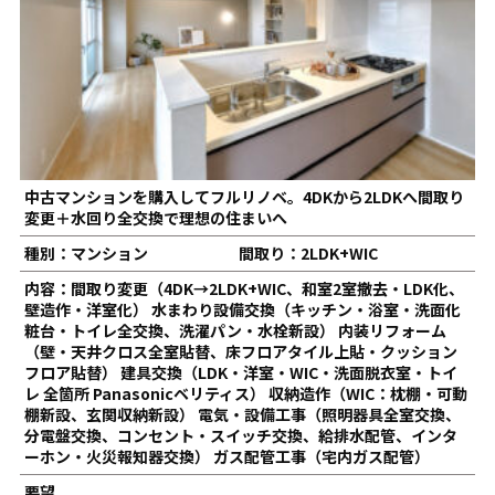
中古マンションを購入してフルリノベ。4DKから2LDKへ間取り
変更＋水回り全交換で理想の住まいへ
種別：マンション
間取り：2LDK+WIC
内容：間取り変更（4DK→2LDK+WIC、和室2室撤去・LDK化、
壁造作・洋室化） 水まわり設備交換（キッチン・浴室・洗面化
粧台・トイレ全交換、洗濯パン・水栓新設） 内装リフォーム
（壁・天井クロス全室貼替、床フロアタイル上貼・クッション
フロア貼替） 建具交換（LDK・洋室・WIC・洗面脱衣室・トイ
レ 全箇所 Panasonicベリティス） 収納造作（WIC：枕棚・可動
棚新設、玄関収納新設） 電気・設備工事（照明器具全室交換、
分電盤交換、コンセント・スイッチ交換、給排水配管、インタ
ーホン・火災報知器交換） ガス配管工事（宅内ガス配管）
要望