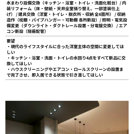
水まわり設備交換（キッチン・浴室・トイレ・洗面化粧台）/ 内
装リフォーム（床・壁紙・天井全室張り替え、一部塗装仕上
げ） / 建具交換（洋室・トイレ・脱衣所・収納 全6箇所） / 収納
造作（枕棚・パイプハンガー・可動棚 各所新設）/ 照明・電気設
備変更（ダウンライト・ダクトレール設置・分電盤交換） / エア
コン新設（隠蔽配管）
要望
・現代のライフスタイルに合った洋室主体の空間に変更してほ
しい
・キッチン・浴室・洗面・トイレの水回り4点をすべて新品に交
換してほしい
・ハウスクリーニングやエアコン・ロールスクリーンの設置ま
で完了させ、即入居できる状態で引き渡してほしい